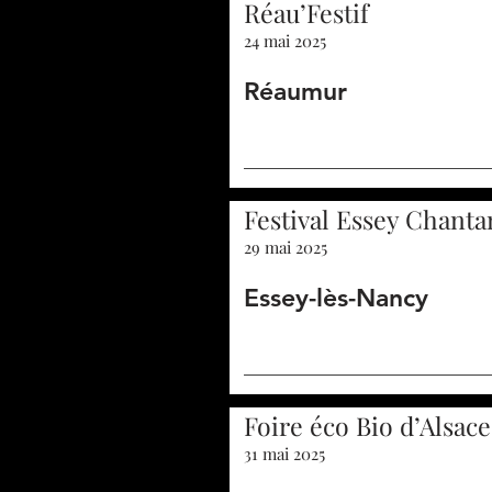
Réau’Festif
24 mai 2025
Réaumur
Festival Essey Chanta
29 mai 2025
Essey-lès-Nancy
Foire éco Bio d’Alsace
31 mai 2025