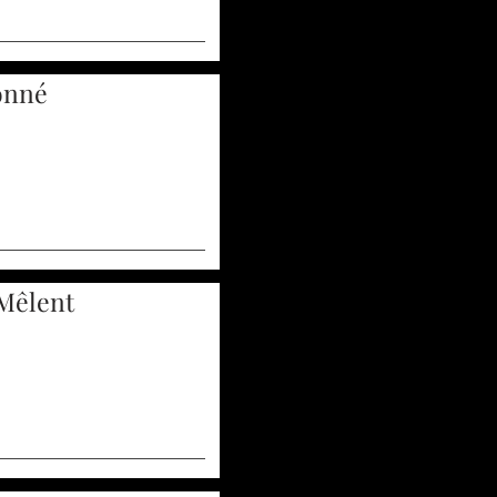
onné
 Mêlent
n